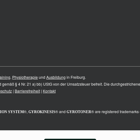
aining
,
Physiotherapie
und
Ausbildung
in Freiburg.
nd gemäß § 4 Nr. 21 a) bb) UStG von der Umsatzsteuer befreit. Die durchgestrichen
nschutz
|
Barrierefreiheit
|
Kontakt
®,
® and
® are registered trademarks 
ION SYSTEM
GYROKINESIS
GYROTONER