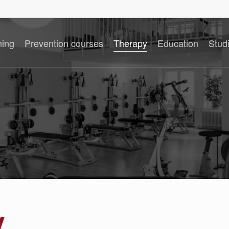
ning
Prevention courses
Therapy
Education
Stud
y