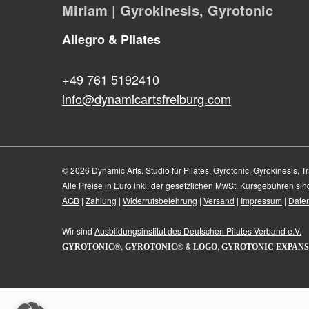
Miriam | Gyrokinesis, Gyrotonic
Allegro & Pilates
+49 761 5192410
info@dynamicartsfreiburg.com
© 2026 Dynamic Arts. Studio für
Pilates
,
Gyrotonic
,
Gyrokinesis
,
Tr
Alle Preise in Euro inkl. der gesetzlichen MwSt. Kursgebühren si
AGB
|
Zahlung
|
Widerrufsbelehrung
|
Versand
|
Impressum
|
Date
Wir sind
Ausbildungsinstitut des
Deutschen Pilates Verband e.V.
®,
® &
,
GYROTONIC
GYROTONIC
LOGO
GYROTONIC EXPANS