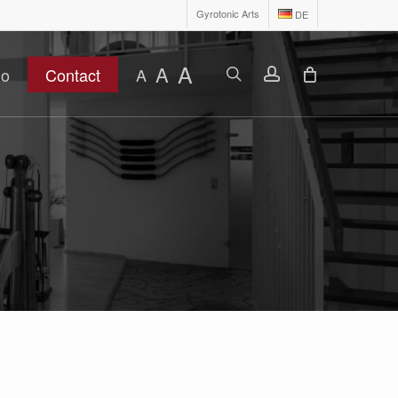
Gyrotonic Arts
DE
A
A
search
account
io
Contact
A