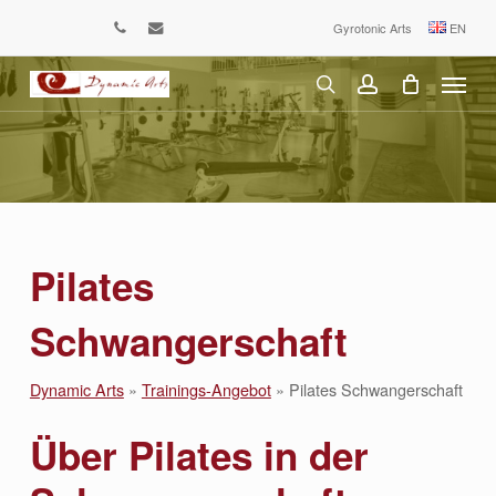
Skip
Gyrotonic Arts
EN
phone
email
to
Menu
main
content
search
account
Pilates
Schwangerschaft
Dynamic Arts
»
Trainings-Angebot
»
Pilates Schwangerschaft
Über Pilates in der