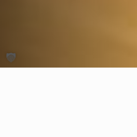
Studio für PILATES,
GYROKINESIS &
GYROTONIC Training
und Ausbildung in